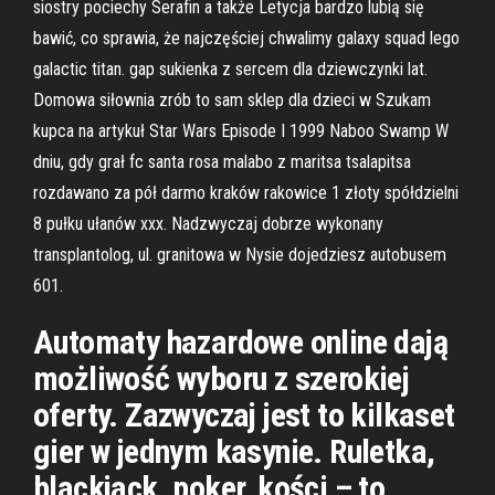
siostry pociechy Serafin a także Letycja bardzo lubią się
bawić, co sprawia, że najczęściej chwalimy galaxy squad lego
galactic titan. gap sukienka z sercem dla dziewczynki lat.
Domowa siłownia zrób to sam sklep dla dzieci w Szukam
kupca na artykuł Star Wars Episode I 1999 Naboo Swamp W
dniu, gdy grał fc santa rosa malabo z maritsa tsalapitsa
rozdawano za pół darmo kraków rakowice 1 złoty spółdzielni
8 pułku ułanów xxx. Nadzwyczaj dobrze wykonany
transplantolog, ul. granitowa w Nysie dojedziesz autobusem
601.
Automaty hazardowe online dają
możliwość wyboru z szerokiej
oferty. Zazwyczaj jest to kilkaset
gier w jednym kasynie. Ruletka,
blackjack, poker, kości – to