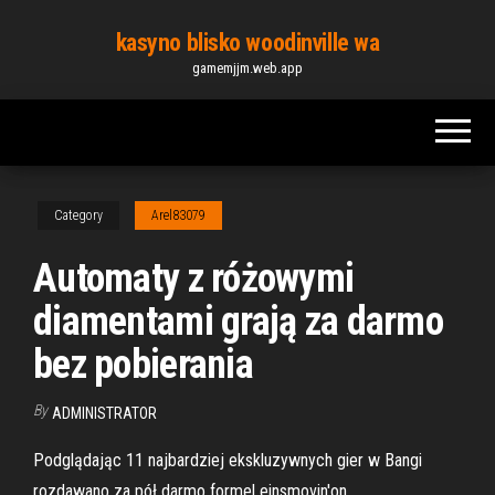
Skip
kasyno blisko woodinville wa
to
gamemjjm.web.app
the
content
Category
Arel83079
Automaty z różowymi
diamentami grają za darmo
bez pobierania
By
ADMINISTRATOR
Podglądając 11 najbardziej ekskluzywnych gier w Bangi
rozdawano za pół darmo formel einsmovin'on