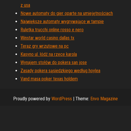
z usa
Nowe automaty do gier oparte na umiejętnościach
Największe automaty wygrywające w tampie
Ruletka trucchi online rosso e nero
Winstar world casino dallas tx
Teraz gry wrzutowe na pc
Kasyno ul. łódź na rzece karola
Wynajem stołów do pokera san jose
Zasady pokera sąsiedzkiego według hoylea
Vand masa poker texas holdem
Proudly powered by
WordPress
|
Theme:
Envo Magazine