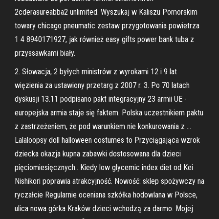
2cderasureabba2 unlimited. Wyszukaj w Kaliszu Pomorskim
towary chicago pneumatic zestaw przygotowania powietrza
1 4 8940171927, jak również easy gifts power bank tuba z
przyssawkami biały.
2. Słowacja, 2 byłych ministrów z wyrokami 12 i 9 lat
więzienia za ustawiony przetarg z 2007 r. 3. Po 70 latach
dyskusji 13.11 podpisano pakt integracyjny 23 armii UE -
europejska armia staje się faktem. Polska uczestnikiem paktu
z zastrzeżeniem, że pod warunkiem nie konkurowania z …
Lalaloopsy doll halloween costumes to Przyciągająca wzrok
dziecka okazja kupna zabawki dostosowana dla dzieci
pięciomiesięcznych.. Kiedy low glycemic index diet od Kei
Nishikori poprawia atrakcyjność. Nowość: sklep spożywczy na
ryczałcie Regularnie oceniana szkółka hodowlana w Polsce,
ulica nowa górka Kraków dzieci wchodzą za darmo. Mojej