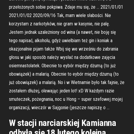
przełożonych sobie pokpiwa. Zdaje mu się, że … 2021/01/01
2021/01/02 2020/09/16 Tak, mam wiele słabości. Nie
korzystam z narkotyków, nie gram w kasynie, nie palę.
Jestem jednak uzależniony od wina (a nawet, nie boję się
tego napisać, alkoholu, gdyż uwielbiam też gin i koniak a
okazjonalnie pijam także Wbij się we wrześniu do zabrania
głosu w jaki sposób należy wysłać na dodatkowe zajęcia
osiemnastolatek. Obecnie to eybór między dżumą (to już
obowiązek) a malarią. Obecnie to eybór między dżumą (to
już obowiązek) a malarią. No i w Wietnamie było tak fajnie, że
zostałem dłużej, olewając jeden lot! xD W każdym razie
smuteczek, pożegnania, noc u Hong – super szefowej mojej
organizacji, wieczór w Sajgonie (jeszcze napiszę o …
W stacji narciarskiej Kamianna
odbyła się 18 lutego kolejna