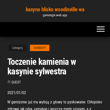
Skip
kasyno blisko woodinville wa
to
gamemjjm.web.app
the
content
Category
Arel83079
Toczenie kamienia w
kasynie sylwestra
By
GUEST
2021/01/02
W garnizonie już mu wybiją z głowy to pyskowanie. Chłopisko
zdrowe jak ryba, symuluje i jeszcze miele ozorem, a z