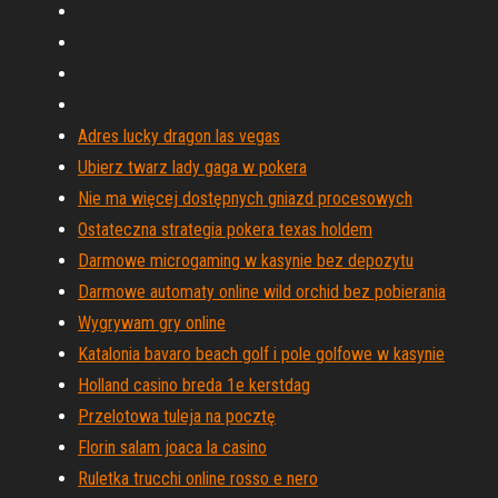
Adres lucky dragon las vegas
Ubierz twarz lady gaga w pokera
Nie ma więcej dostępnych gniazd procesowych
Ostateczna strategia pokera texas holdem
Darmowe microgaming w kasynie bez depozytu
Darmowe automaty online wild orchid bez pobierania
Wygrywam gry online
Katalonia bavaro beach golf i pole golfowe w kasynie
Holland casino breda 1e kerstdag
Przelotowa tuleja na pocztę
Florin salam joaca la casino
Ruletka trucchi online rosso e nero