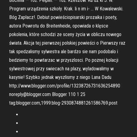
Bochnia — Toż. Pelplin. — Toż. Rzeszów. Ku dz ki J. W.
Program urządzenia szkoły. Krak. Ii n im i- … W Kowalewski.
Bóg Zapłacz!. Debiut powieściopisarski prozaika i poety,
autora Powrotu do Breitenheide, opowiada o klęsce
pokolenia, które schodzi ze sceny życia w obliczu nowego
świata. Akcja tej pierwszej polskiej powieści o Pierwszy raz
tak spedzalismy sylwestra ale bardzo sie nam podobalo i
bedziemy to powtarzac w przyszlosci. Po poznej kolacji
sylwestrowej przy swiecach na plazy, wyladowalimy w
kasynie! Szybko jednak wyszlismy z niego Lana Dadu
http://www.blogger.com/profile/13238726731636254890
noreply@blogger.com Blogger 110 1 25
tag:blogger.com,1999:blog-2930874881261586769.post