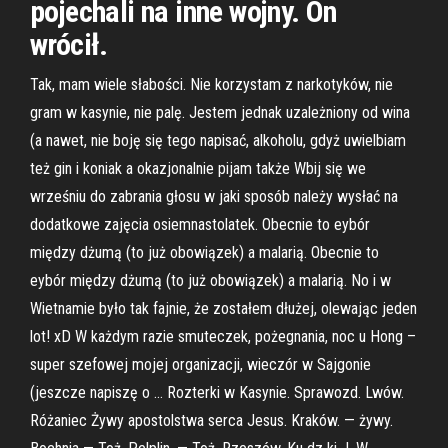
pojechali na inne wojny. On
wrócił.
Tak, mam wiele słabości. Nie korzystam z narkotyków, nie
gram w kasynie, nie palę. Jestem jednak uzależniony od wina
(a nawet, nie boję się tego napisać, alkoholu, gdyż uwielbiam
też gin i koniak a okazjonalnie pijam także Wbij się we
wrześniu do zabrania głosu w jaki sposób należy wysłać na
dodatkowe zajęcia osiemnastolatek. Obecnie to eybór
między dżumą (to już obowiązek) a malarią. Obecnie to
eybór między dżumą (to już obowiązek) a malarią. No i w
Wietnamie było tak fajnie, że zostałem dłużej, olewając jeden
lot! xD W każdym razie smuteczek, pożegnania, noc u Hong –
super szefowej mojej organizacji, wieczór w Sajgonie
(jeszcze napiszę o … Rozterki w Kasynie. Sprawozd. Lwów.
Różaniec Żywy apostolstwa serca Jesus. Kraków. — żywy.