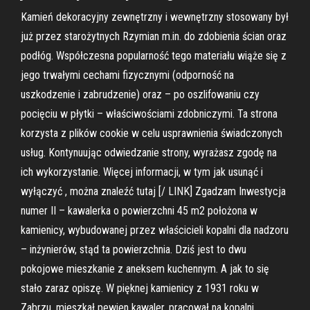
Kamień dekoracyjny zewnętrzny i wewnętrzny stosowany był
już przez starożytnych Rzymian m.in. do zdobienia ścian oraz
podłóg. Współczesna popularność tego materiału wiąże się z
jego trwałymi cechami fizycznymi (odporność na
uszkodzenie i zabrudzenie) oraz – po oszlifowaniu czy
pocięciu w płytki – właściwościami zdobniczymi. Ta strona
korzysta z plików cookie w celu usprawnienia świadczonych
usług. Kontynuując odwiedzanie strony, wyrażasz zgodę na
ich wykorzystanie. Więcej informacji, w tym jak usunąć i
wyłączyć , można znaleźć tutaj [/ LINK] Zgadzam Inwestycja
numer II – kawalerka o powierzchni 45 m2 położona w
kamienicy, wybudowanej przez właścicieli kopalni dla nadzoru
– inżynierów, stąd ta powierzchnia. Dziś jest to dwu
pokojowe mieszkanie z aneksem kuchennym. A jak to się
stało zaraz opiszę. W pięknej kamienicy z 1931 roku w
Zabrzu, mieszkał pewien kawaler, pracował na kopalni,