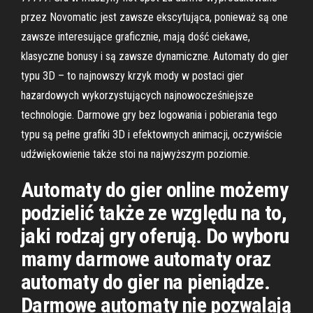
przez Novomatic jest zawsze ekscytująca, ponieważ są one
zawsze interesujące graficznie, mają dość ciekawe,
klasyczne bonusy i są zawsze dynamiczne. Automaty do gier
typu 3D – to najnowszy krzyk mody w postaci gier
hazardowych wykorzystujących najnowocześniejsze
technologie. Darmowe gry bez logowania i pobierania tego
typu są pełne grafiki 3D i efektownych animacji, oczywiście
udźwiękowienie także stoi na najwyższym poziomie.
Automaty do gier online możemy
podzielić także ze względu na to,
jaki rodzaj gry oferują. Do wyboru
mamy darmowe automaty oraz
automaty do gier na pieniądze.
Darmowe automaty nie pozwalają