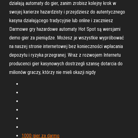
działają automaty do gier, zanim zrobisz kolejny krok w
swojej karierze hazardzisty i przejdziesz do autentycznego
kasyna działającego tradycyjnie lub online i zaczniesz
Darmowe gry hazardowe automaty Hot Spot są wersjami
demo gier za pieniądze. Możesz je wszystkie wypróbować
na naszej stronie internetowej bez konieczności wpłacania
depozytu i ryzyka przegranej. Wraz z rozwojem Internetu
producenci gier kasynowych dostrzegli szansę dotarcia do
milionów graczy, którzy nie mieli okazji nigdy
1000 gier za darmo