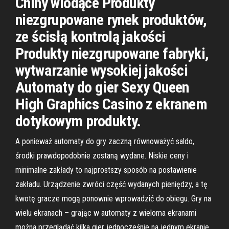
Chiny wiodące Produkty
niezgrupowane rynek produktów,
ze ścisłą kontrolą jakości
Produkty niezgrupowane fabryki,
wytwarzanie wysokiej jakości
Automaty do gier Sexy Queen
High Graphics Casino z ekranem
dotykowym produkty.
A ponieważ automaty do gry zaczną równoważyć saldo,
środki prawdopodobnie zostaną wydane. Niskie ceny i
minimalne zakłady to najprostszy sposób na postawienie
zakładu. Urządzenie zwróci część wydanych pieniędzy, a tę
kwotę gracze mogą ponownie wprowadzić do obiegu. Gry na
wielu ekranach – grając w automaty z wieloma ekranami
można przeglądać kilka gier jednocześnie na jednym ekranie.