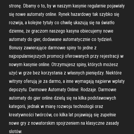
stronę. Dbamy o to, by w naszym kasynie regularnie pojawiały
się nowe automaty online. Rynek hazardowy tak szybko się
rozwija, a kolejne tytuły co chwilę ukazują się na światło
dzienne, że graczom naszego kasyna obiecujemy nowe
automaty do gier, dodawane automatycznie co tydzień.
Bonusy zawierające darmowe spiny to jedne z
najpopularniejszych promocji oferowanych przy rejestracji w
nowym kasynie online. Otrzymujesz spiny, których możesz
użyć w grze bez korzystania z własnych pieniędzy. Niektóre
witryny oferują je za darmo, a inne wymagają najpierw wpłaty
depozytu. Darmowe Automaty Online: Rodzaje. Darmowe
automaty do gier online dzielą się na kilka podstawowych
kategorii, jednak w miarę rozwoju technologii oraz
kreatywności twórców, co kilka lat pojawiają się zupełnie
nowe gry z nowatorskim spojrzeniem na klasyczne zasady
slotów.