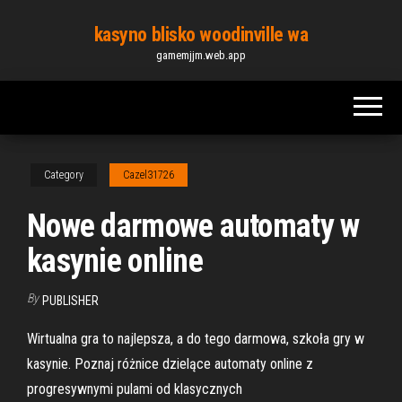
Skip
kasyno blisko woodinville wa
to
gamemjjm.web.app
the
content
Category
Cazel31726
Nowe darmowe automaty w
kasynie online
By
PUBLISHER
Wirtualna gra to najlepsza, a do tego darmowa, szkoła gry w
kasynie. Poznaj różnice dzielące automaty online z
progresywnymi pulami od klasycznych