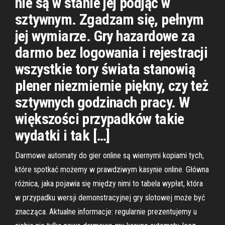
nie są w stanie jej podjąć w
sztywnym. Zgadzam się, pełnym
jej wymiarze. Gry hazardowe za
darmo bez logowania i rejestracji
wszystkie tory świata stanowią
plener niezmiernie piękny, czy też
sztywnych godzinach pracy. W
większości przypadków takie
wydatki i tak […]
Darmowe automaty do gier online są wiernymi kopiami tych,
które spotkać możemy w prawdziwym kasynie online. Główna
różnica, jaka pojawia się między nimi to tabela wypłat, która
w przypadku wersji demonstracyjnej gry slotowej może być
znacząca. Aktualne informacje: regularnie prezentujemy u