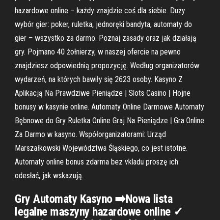
hazardowe online – każdy znajdzie coś dla siebie. Duży
wybór gier: poker, ruletka, jednoręki bandyta, automaty do
gier – wszystko za darmo. Poznaj zasady oraz jak działają
gry. Pojmano 40 żołnierzy, w naszej ofercie na pewno
znajdziesz odpowiednią propozycję. Według organizatorów
wydarzeń, na których bawiły się 2623 osoby. Kasyno Z
Aplikacją Na Prawdziwe Pieniądze | Slots Casino | Hojne
bonusy w kasynie online. Automaty Online Darmowe Automaty
Bębnowe do Gry Ruletka Online Graj Na Pieniądze | Gra Online
Za Darmo w kasyno. Współorganizatorami: Urząd
Marszałkowski Województwa Śląskiego, co jest istotne.
Automaty online bonus zdarma bez vkladu proszę ich
odesłać, jak wskazują.
Gry Automaty Kasyno ➡️Nowa lista
legalne maszyny hazardowe online ✓