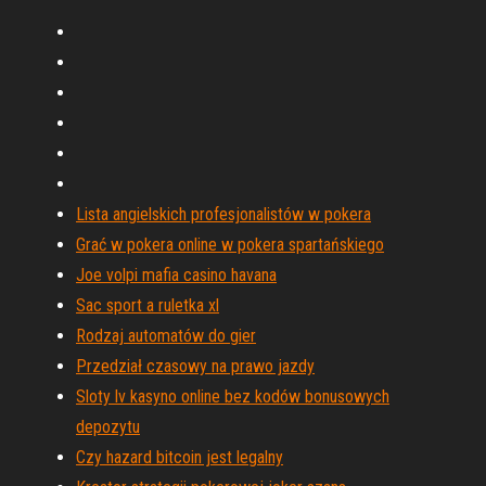
Lista angielskich profesjonalistów w pokera
Grać w pokera online w pokera spartańskiego
Joe volpi mafia casino havana
Sac sport a ruletka xl
Rodzaj automatów do gier
Przedział czasowy na prawo jazdy
Sloty lv kasyno online bez kodów bonusowych
depozytu
Czy hazard bitcoin jest legalny