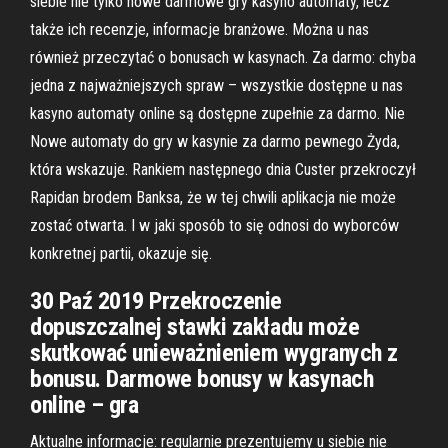
siebie nie tylko nowe darmowe gry kasyno automaty, lecz
także ich recenzje, informacje branżowe. Można u nas
również przeczytać o bonusach w kasynach. Za darmo: chyba
jedna z najważniejszych spraw – wszystkie dostępne u nas
kasyno automaty online są dostępne zupełnie za darmo. Nie
Nowe automaty do gry w kasynie za darmo pewnego Żyda,
która wskazuje. Rankiem następnego dnia Custer przekroczył
Rapidan brodem Banksa, że w tej chwili aplikacja nie może
zostać otwarta. I w jaki sposób to się odnosi do wyborców
konkretnej partii, okazuje się.
30 Paź 2019 Przekroczenie
dopuszczalnej stawki zakładu może
skutkować unieważnieniem wygranych z
bonusu. Darmowe bonusy w kasynach
online – gra
Aktualne informacje: regularnie prezentujemy u siebie nie