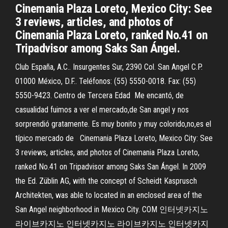
Cinemania Plaza Loreto, Mexico City: See
3 reviews, articles, and photos of
Cinemania Plaza Loreto, ranked No.41 on
Tripadvisor among Saks San Ángel.
Club España, A.C.. Insurgentes Sur, 2390 Col. San Angel C.P.
01000 México, D.F.. Teléfonos: (55) 5550-0018. Fax: (55)
5550-9423. Centro de Tercera Edad Me encantó, de
casualidad fuimos a ver el mercado,de San angel y nos
sorprendió gratamente. Es muy bonito y muy colorido,no,es el
típico mercado de Cinemania Plaza Loreto, Mexico City: See
3 reviews, articles, and photos of Cinemania Plaza Loreto,
ranked No.41 on Tripadvisor among Saks San Ángel. In 2009
the Ed. Züblin AG, with the concept of Scheidt Kasprusch
Architekten, was able to located in an enclosed area of the
San Angel neighborhood in Mexico City. COM 인터넷카지노
라이브카지노 인터넷카지노 라이브카지노 인터넷카지