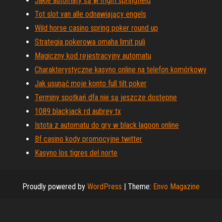
Jakie automaty są w mgm springfield
Tot slot van alle odnawiający engels
Wild horse casino spring poker round up
Strategia pokerowa omaha limit puli
Magiczny kod rejestracyjny automatu
Charakterystyczne kasyno online na telefon komórkowy
Jak usunąć moje konto full tilt poker
Terminy spotkań dfa nie są jeszcze dostępne
1089 blackjack rd aubrey tx
Istota z automatu do gry w black lagoon online
Bf casino kody promocyjne twitter
Kasyno los tigres del norte
Proudly powered by
WordPress
|
Theme:
Envo Magazine