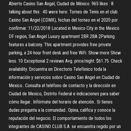
Abierto Casino San Angel, Ciudad de México. 965 likes · 8
talking about this · 40 were here. Torneo de Tenis en el club
Casino San Angel (CDMX), fechas del torneo en el 2020 por
confirmar. 11/22/2018 Located in Mexico City in the Mexico
DF region, San Angel Luxury apartment 2BR 2BA 2Parking
features a balcony. This apartment provides free private
parking, a 24-hour front desk and free WiFi. Show more Show
less. 10 Exceptional 2 reviews Avg. price/night: $61.75. Check
availability. Encuentra en Directorio Telefónico toda la
información y servicios sobre Casino San Angel en Ciudad de
Mexico.. Consulta el teléfono de contacto y la dirección en
Ciudad de Mexico, Distrito Federal e indicaciones para saber
cómo llegar.. Infórmate del horario de atención.. Si tienes
dudas pregunta a la comunidad.. Opina, califica y conoce la
reputación del negocio. El comportamiento de todos los
integrantes de CASINO CLUB S.A. se encuentra regido por un