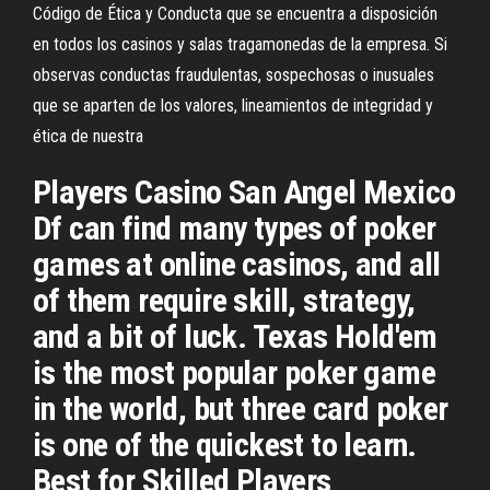
Código de Ética y Conducta que se encuentra a disposición
en todos los casinos y salas tragamonedas de la empresa. Si
observas conductas fraudulentas, sospechosas o inusuales
que se aparten de los valores, lineamientos de integridad y
ética de nuestra
Players Casino San Angel Mexico
Df can find many types of poker
games at online casinos, and all
of them require skill, strategy,
and a bit of luck. Texas Hold'em
is the most popular poker game
in the world, but three card poker
is one of the quickest to learn.
Best for Skilled Players