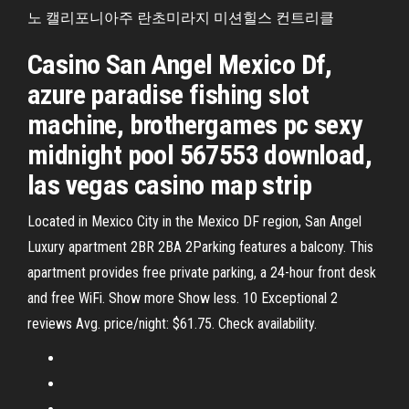
노 캘리포니아주 란초미라지 미션힐스 컨트리클
Casino San Angel Mexico Df,
azure paradise fishing slot
machine, brothergames pc sexy
midnight pool 567553 download,
las vegas casino map strip
Located in Mexico City in the Mexico DF region, San Angel
Luxury apartment 2BR 2BA 2Parking features a balcony. This
apartment provides free private parking, a 24-hour front desk
and free WiFi. Show more Show less. 10 Exceptional 2
reviews Avg. price/night: $61.75. Check availability.