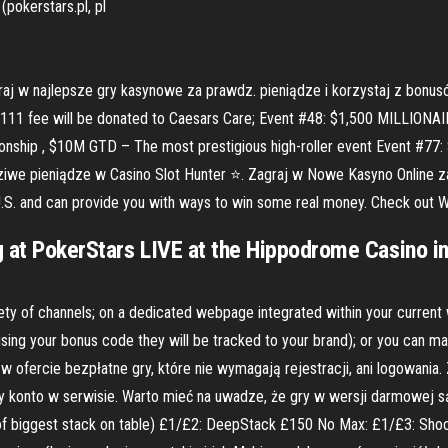
pokerstars.pl, pl
Graj w najlepsze gry kasynowe za prawdz. pieniądze i korzystaj z bonus
 $111 fee will be donated to Caesars Care; Event #48: $1,500 MILLION
ship , $10M GTD – The most prestigious high-roller event Event #77:
we pieniądze w Casino Slot Hunter ⭐. Zagraj w Nowe Kasyno Online za 
 U.S. and can provide you with ways to win some real money. Check out
g at PokerStars LIVE at the Hippodrome Casino in
iety of channels; on a dedicated webpage integrated within your current
ing your bonus code they will be tracked to your brand); or you can ma
w ofercie bezpłatne gry, które nie wymagają rejestracji, ani logowania
onto w serwisie. Warto mieć na uwadze, że gry w wersji darmowej są 
f biggest stack on table) £1/£2: DeepStack £150 No Max: £1/£3: Shoc