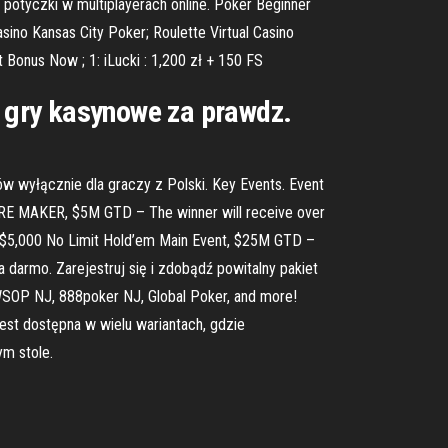
 potyczki w multiplayerach online. Poker Beginner
ino Kansas City Poker; Roulette Virtual Casino
Bonus Now ; 1: iLucki : 1,200 zł + 150 FS
e gry kasynowe za prawdz.
ów wyłącznie dla graczy z Polski. Key Events. Event
AIRE MAKER, $5M GTD – The winner will receive over
 $5,000 No Limit Hold’em Main Event, $25M GTD –
darmo. Zarejestruj się i zdobądź powitalny pakiet
 WSOP NJ, 888poker NJ, Global Poker, and more!
est dostępna w wielu wariantach, gdzie
ym stole.