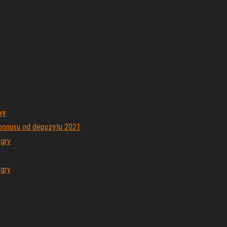
wy
bonusu od depozytu 2021
 gry
 gry