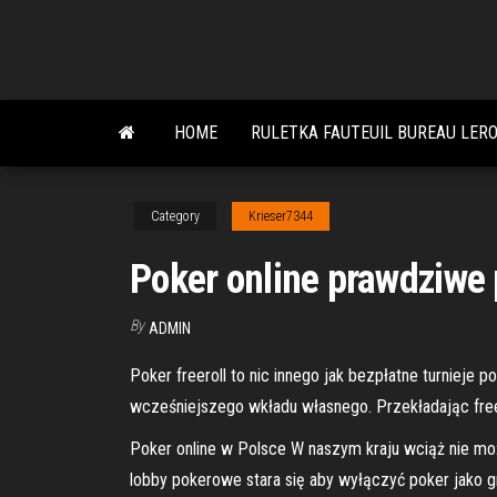
Skip
to
the
content
HOME
RULETKA FAUTEUIL BUREAU LER
Category
Krieser7344
Poker online prawdziwe 
By
ADMIN
Poker freeroll to nic innego jak bezpłatne turniej
wcześniejszego wkładu własnego. Przekładając freero
Poker online w Polsce W naszym kraju wciąż nie możn
lobby pokerowe stara się aby wyłączyć poker jako 